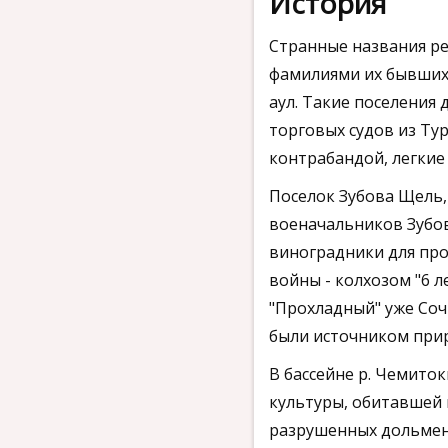
История
Странные названия ре
фамилиями их бывших 
аул. Такие поселения
торговых судов из Ту
контрабандой, легкие
Поселок Зубова Щель,
военачальников Зубов
виноградники для про
войны - колхозом "6 
"Прохладный" уже Со
были источником прир
В бассейне р. Чемито
культуры, обитавшей 
разрушенных дольмен