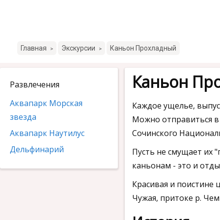
Главная
Экскурсии
Каньон Прохладный
>
>
Каньон Пр
Развлечения
Аквапарк Морская
Каждое ущелье, выпус
звезда
Можно отправиться в 
Аквапарк Наутилус
Сочинского Националь
Дельфинарий
Пусть не смущает их 
каньонам - это и отды
Красивая и поистине 
Чужая, притоке р. Че