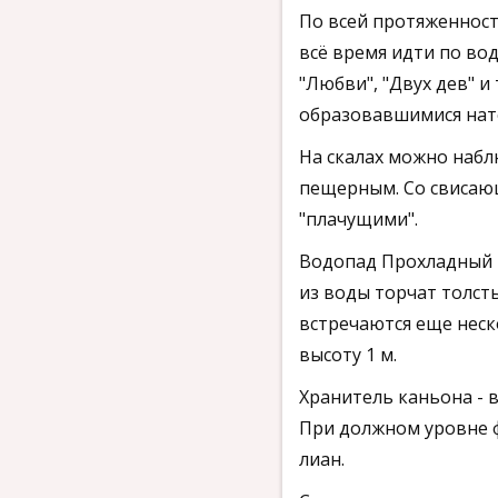
По всей протяженност
всё время идти по вод
"Любви", "Двух дев" и
образовавшимися натё
На скалах можно набл
пещерным. Со свисающ
"плачущими".
Природа каньона Прохл
Водопад Прохладный и
из воды торчат толст
встречаются еще неск
высоту 1 м.
Хранитель каньона - 
При должном уровне ф
лиан.