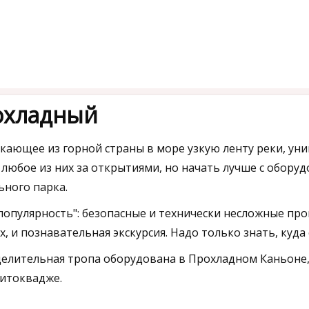
охладный
кающее из горной страны в море узкую ленту реки, уни
любое из них за открытиями, но начать лучше с обор
ного парка.
"популярность": безопасные и технически несложные пр
х, и познавательная экскурсия. Надо только знать, куда
целительная тропа оборудована в Прохладном Каньоне,
митоквадже.