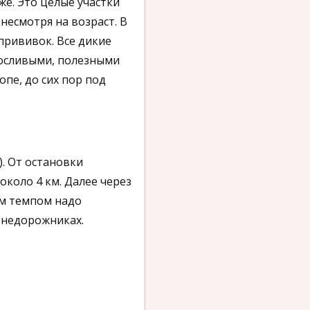
же. Это целые участки
несмотря на возраст. В
 прививок. Все дикие
носливыми, полезными
опе, до сих пор под
). От остановки
около 4 км. Далее через
ым темпом надо
внедорожниках.