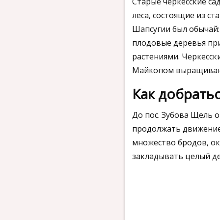
Старые черкесские са
леса, состоящие из ст
Шапсугии был обычай: 
плодовые деревья пр
растениями. Черкесски
Майкопом выращиваютс
Как добрать
До пос. Зубова Щель от
продолжать движение п
множество бродов, ок
закладывать целый де