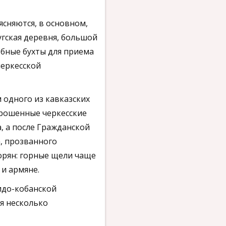
сняются, в основном,
угская деревня, большой
обные бухты для приема
черкесской
 одного из кавказских
брошенные черкесские
, а после Гражданской
а, прозванного
орян: горные щели чаще
и армяне.
идо-кобанской
ся несколько