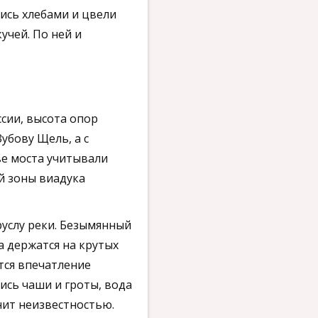
ись хлебами и цвели
учей. По ней и
.
сии, высота опор
убову Щель, а с
ве моста учитывали
й зоны виадука
руслу реки. Безымянный
а держатся на крутых
тся впечатление
ись чаши и гроты, вода
нит неизвестностью.