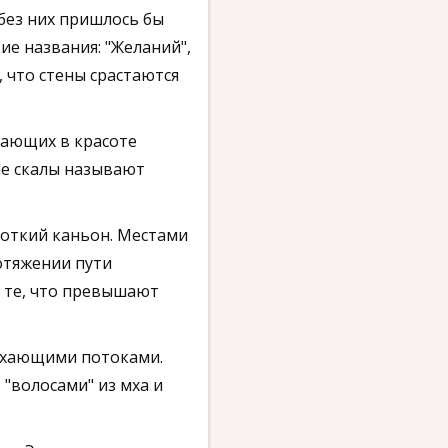
без них пришлось бы
ие названия: "Желаний",
, что стены срастаются
пающих в красоте
ые скалы называют
роткий каньон. Местами
ротяжении пути
 те, что превышают
сыхающими потоками.
"волосами" из мха и