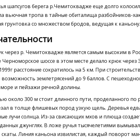
жья шапсугов берега р.Чемитоквадже еще долго колосил
ла вьючная тропа в тайные обиталища разбойников-хак
я грунтовка со множеством бродов, ведущая к каньону
чательности
 через р. Чемитоквадже является самым высоким в Рос
е Черноморское шоссе в этом месте делало крюк через З
1999г расстояние сократилось на 5 км. При строительст
 возможность землетрясений до 9 баллов. С пешеходно
море и пейзажи речной долины.
ю около 300 м стоит длинного пути, проделанного по 
езал в толще флишевых пород узкую щель. Деревья едв
дные лучи солнца. Из-за свисающих мхов и плюща создае
данных джунглях. В ложе ручья тысячелетиями вымывал
скаты. Линия каньона извилистая, каждый поворот ма