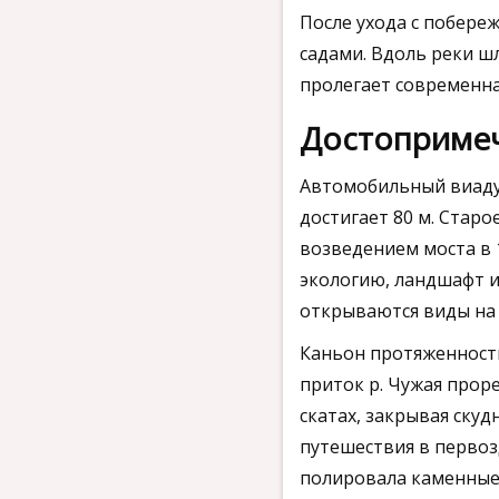
После ухода с побере
садами. Вдоль реки ш
пролегает современна
Достоприме
Автомобильный виадук
достигает 80 м. Старо
возведением моста в 
экологию, ландшафт и
открываются виды на 
Каньон протяженность
приток р. Чужая прор
скатах, закрывая ску
путешествия в первоз
полировала каменные 