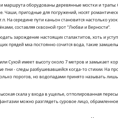
и маршрута оборудованы деревянные мостки и трапы: 
е. Чаши, пригодные для погружений, носят романтическ
 т.п. На середине пути каньон становится настолько узок
ками, составляя сквозной грот "Любви и Верности".
юдать зарождение настоящих сталактитов, хоть и усту
их прядей мха постоянно сочится вода, такие замшел
адный
ли Сухой имеет высоту около 7 метров и замыкает ко
ые пни - следы разбушевавшейся когда-то стихии. На п
олько порогов, но водопадами принято называть лишь
высокая скала у входа в ущелье, отполированная пере
антазии можно разглядеть суровое лицо, обрамленное 