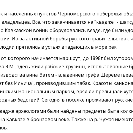
к и населенных пунктов Черноморского побережья объя
владельцев. Все, что заканчивается на "квадже" - шапс
 до Кавказской войны оборудовались везде, где были уд
рции. Из-за активной борьбы русского правительства с 
 лодки прятались в устьях впадающих в море рек.
 от которого начинается маршрут, до 1898г был хутором
а Э.М., здесь жили рабочие-грузины, использовавшие 
изводства вина. Затем - владением графа Шереметьева
лет без Ильича", производившим табак. Красоты каньон
чинским Национальным парком, вряд ли прельщали хут
одных бедствий. Сегодня в поселке проживают русские 
квадже археологами были найдены предметы быта колх
на Кавказе в бронзовом веке. Также на р. Чужая имеют
ов.