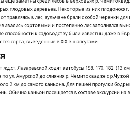
ды еще заметны среди лесов в верховьях р. Чемитоквад
арых плодовых деревьев. Некоторые из них плодоносят, 
отправляясь в лес, аульчане брали с собой черенки для
ививались сортовыми и постепенно лес заполнялся вы
е способности к садоводству были известны даже в Евр
я сорта, выведенные в XIX в шапсугами.
ся
 жд.ст. Лазаревской ходят автобусы 158, 170, 182 (13 км
о ул. Амурской до слияния р. Чемитоквадже с р.Чужой 
оло 2 км до самого каньона. Для пешей прогулки бодр
нь. Обычно каньон посещается в составе экскурсии на 