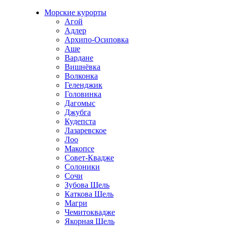
Морские курорты
Агой
Адлер
Архипо-Осиповка
Аше
Вардане
Вишнёвка
Волконка
Геленджик
Головинка
Дагомыс
Джубга
Кудепста
Лазаревское
Лоо
Макопсе
Совет-Квадже
Солоники
Сочи
Зубова Щель
Каткова Щель
Магри
Чемитоквадже
Якорная Щель